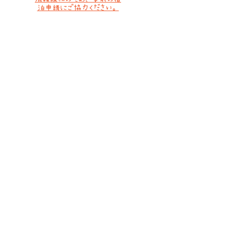
泊申請にご協力ください。
​管理人
2026年の管理人の常駐開始は6月19日
（金）を予定しております。
​水場
​雪渓の水を利用可能ですが、時期によっては
水枯れの可能性もあります。